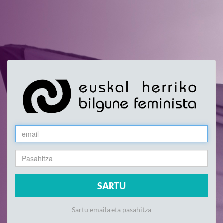
Sartu emaila eta pasahitza